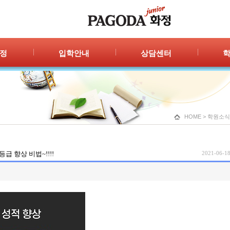
정
입학안내
상담센터
안내
입학절차
자주묻는 질문
공지
신청/결과
1:1 상담
광고
HOME
>
학원소식
 향상 비법~!!!!
2021-06-18