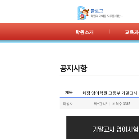
학원소개
교육과
인사말
프로그램 
위치안내
PPC
강사안내
PIC
학원시설
PASS
셔틀버스
PSC
학원규정
교재소개
제목
화정 영어학원 고등부 기말고사 등급
작성자
화*관리* | 조회수
3385