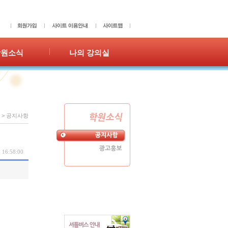
학원소식
나의 강의실
사항
성적표
홍보
숙제확인/제출
수강이력
쪽지
>
공지사항
온라인수강신청
 16:58:00