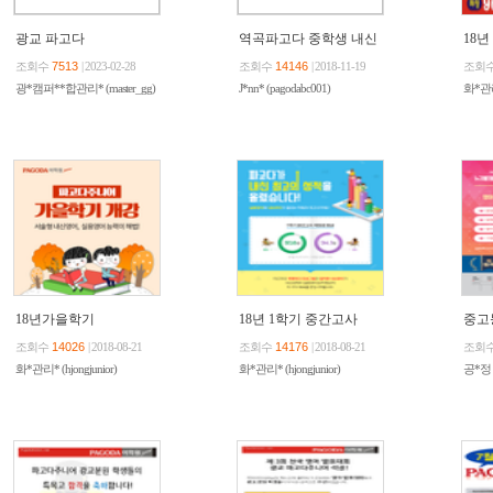
광교 파고다
역곡파고다 중학생 내신
18
대비반 모집
조회수
7513
| 2023-02-28
조회수
14146
| 2018-11-19
조회
광*캠퍼**합관리* (master_gg)
J*nn* (pagodabc001)
화*관리*
18년가을학기
18년 1학기 중간고사
중고
조회수
14026
| 2018-08-21
조회수
14176
| 2018-08-21
조회
화*관리* (hjongjunior)
화*관리* (hjongjunior)
공*정 (