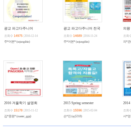
광교 파고다주니어
광교 파고다주니어 전국
의왕
_2016년 특목고 합격자
영어 발표대회 석권!
학원
조회수
14975
| 2016-12-14
조회수
14689
| 2016-11-24
조회
명단
주*어본* (sojungshin)
주*어본* (sojungshin)
의*관리*
2016 겨울학기 설명회
2015 Spring semester
2014 
조회수
15178
| 2015-11-12
조회수
15596
| 2015-02-04
조회
김*중원* (master_ggsj)
손*진 (syj5318)
서*영 (