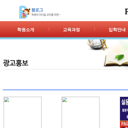
학원소개
교육과정
입학안내
인사말
프로그램 안내
입학절차
위치안내
PPC
신청/결과
강사안내
PIC
학원시설
PASS
셔틀버스
PSC
학원규정
교재소개